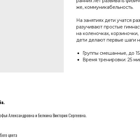
ранних лет развивать физич
же, коммуникабельность.
На занятиях дети учатся ра
разучивают простые гимнас
на коленочках, корзиночки,
дети делают первые шаги н
Группы смешанные, до 15
Время тренировки: 25 ми
ба.
офья Александровна и Белкина Виктория Сергеевна.
бого цвета