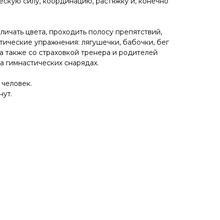
ескую силу, координацию, растяжку и, конечно
зличать цвета, проходить полосу препятствий,
тические упражнения: лягушечки, бабочки, бег
 а также со страховкой тренера и родителей
а гимнастических снарядах.
 человек.
нут.